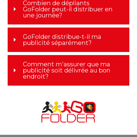
Combien de dépliants
GoFolder peut-il distribuer en
une journée?
GoFolder distribue-t-il ma
publicité séparément?
Comment m'assurer que ma
publicité soit délivrée au bon
endroit?