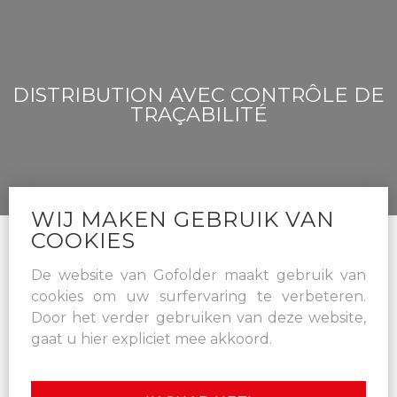
DISTRIBUTION AVEC CONTRÔLE DE
TRAÇABILITÉ
WIJ MAKEN GEBRUIK VAN
COOKIES
De website van Gofolder maakt gebruik van
0486/95.93.35
cookies om uw surfervaring te verbeteren.
Door het verder gebruiken van deze website,
TIELTSESTEENWEG 59
gaat u hier expliciet mee akkoord.
9900 EEKLO
INFO@GOFOLDER.BE